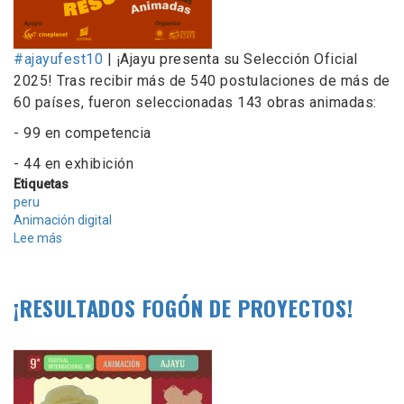
#ajayufest10
| ¡Ajayu presenta su Selección Oficial
2025! Tras recibir más de 540 postulaciones de más de
60 países, fueron seleccionadas 143 obras animadas:
- 99 en competencia
- 44 en exhibición
Etiquetas
peru
Animación digital
Lee más
sobre
Selección
Oficial
2025
¡RESULTADOS FOGÓN DE PROYECTOS!
-
Ajayufest
10