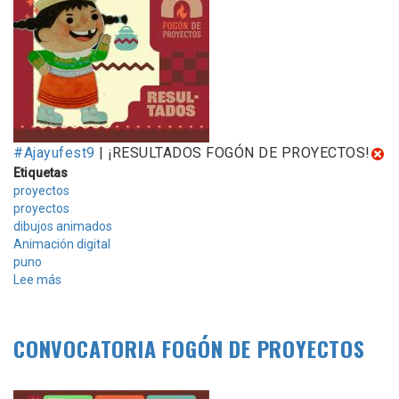
#Ajayufest9
| ¡RESULTADOS FOGÓN DE PROYECTOS!
Etiquetas
proyectos
proyectos
dibujos animados
Animación digital
puno
Lee más
sobre
¡RESULTADOS
FOGÓN
DE
CONVOCATORIA FOGÓN DE PROYECTOS
PROYECTOS!