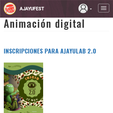
Pasar
al
AJAYUFEST
Toggl
contenido
navig
principal
Animación digital
INSCRIPCIONES PARA AJAYULAB 2.0