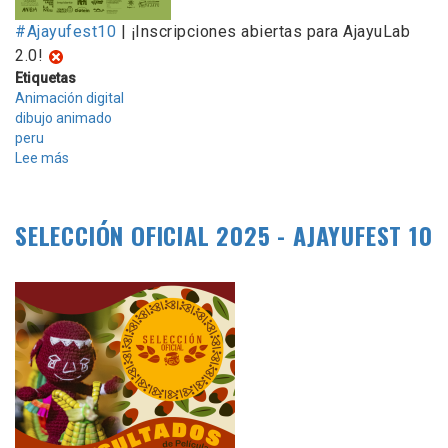
#Ajayufest10
| ¡Inscripciones abiertas para AjayuLab
2.0!
Etiquetas
Animación digital
dibujo animado
peru
Lee más
sobre
INSCRIPCIONES
PARA
AjayuLab
SELECCIÓN OFICIAL 2025 - AJAYUFEST 10
2.0