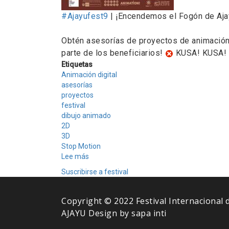
#Ajayufest9
| ¡Encendemos el Fogón de Aja
Obtén asesorías de proyectos de animación 
parte de los beneficiarios!
KUSA! KUSA!
Etiquetas
Animación digital
asesorías
proyectos
festival
dibujo animado
2D
3D
Stop Motion
Lee más
sobre
Convocatoria
Suscribirse a festival
Fogón
de
Proyectos
Copyright © 2022 Festival Internacional
AJAYU Design by sapa inti