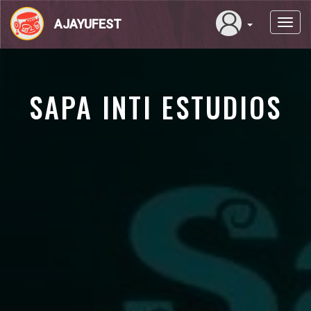
Pasar
al
AJAYUFEST
Toggl
contenido
navig
principal
SAPA INTI ESTUDIOS