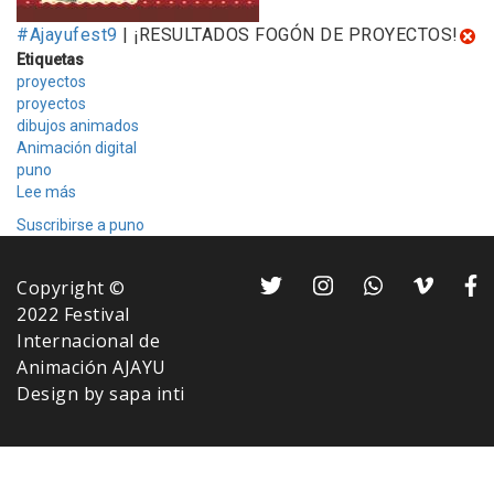
#Ajayufest9
| ¡RESULTADOS FOGÓN DE PROYECTOS!
Etiquetas
proyectos
proyectos
dibujos animados
Animación digital
puno
Lee más
sobre
¡RESULTADOS
Suscribirse a puno
FOGÓN
DE
PROYECTOS!
Copyright ©
2022 Festival
Internacional de
Animación AJAYU
Design by sapa inti