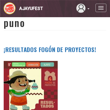
Pasar
al
AJAYUFEST
Toggl
contenido
navig
principal
puno
¡RESULTADOS FOGÓN DE PROYECTOS!