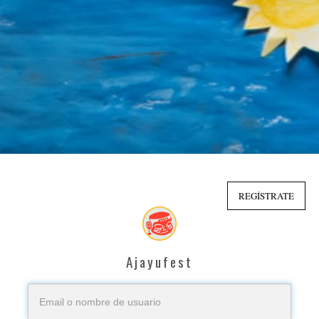
REGÍSTRATE
Ajayufest
E
m
a