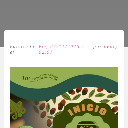
Publicado
Vie, 07/11/2025 -
por
henry
el
02:57