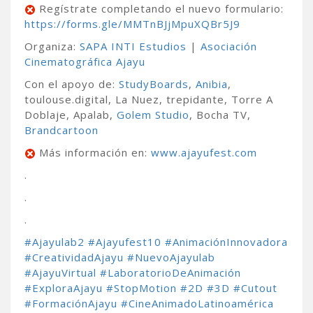
Regístrate completando el nuevo formulario:
https://forms.gle/MMTnBJjMpuXQBr5J9
Organiza:
SAPA INTI Estudios
|
Asociación
Cinematográfica Ajayu
Con el apoyo de:
StudyBoards
,
Anibia
,
toulouse.digital, La Nuez, trepidante, Torre A
Doblaje, Apalab,
Golem Studio
, Bocha TV,
Brandcartoon
Más información en:
www.ajayufest.com
.
.
.
#Ajayulab2
#Ajayufest10
#AnimaciónInnovadora
#CreatividadAjayu
#NuevoAjayulab
#AjayuVirtual
#LaboratorioDeAnimación
#ExploraAjayu
#StopMotion
#2D
#3D
#Cutout
#FormaciónAjayu
#CineAnimadoLatinoamérica