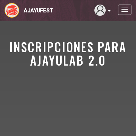
Pasar
al
AJAYUFEST
Toggl
contenido
navig
principal
INSCRIPCIONES PARA
AJAYULAB 2.0